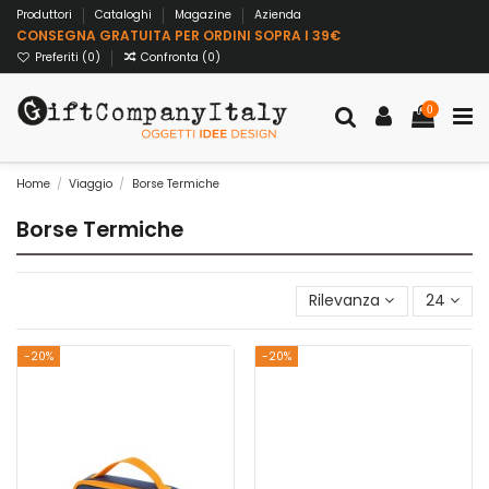
Produttori
Cataloghi
Magazine
Azienda
CONSEGNA GRATUITA PER ORDINI SOPRA I 39€
Preferiti (
0
)
Confronta (
0
)
0
Home
Viaggio
Borse Termiche
Borse Termiche
Rilevanza
24
-20%
-20%