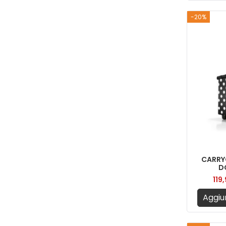
-20%
CARRY
D
119
Aggiun