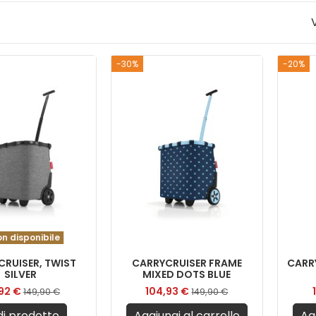
V
-30%
-20%
n disponibile
CRUISER, TWIST
CARRYCRUISER FRAME
CARR
SILVER
MIXED DOTS BLUE
,92 €
104,93 €
149,90 €
149,90 €
i prodotto
Aggiungi al carrello
Ag