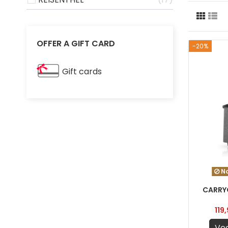
OFFER A GIFT CARD
-20%
Gift cards
No
CARRY
119
Ved