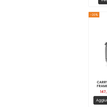
-20%
CARRY
FRAME
147
Aggiun