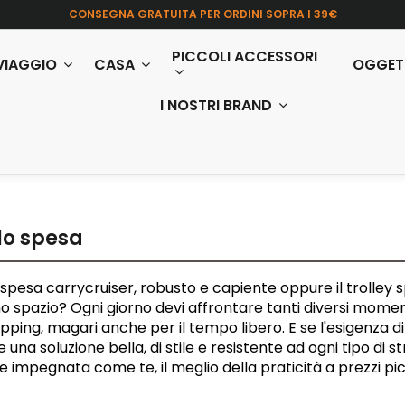
CONSEGNA GRATUITA PER ORDINI SOPRA I 39€
PICCOLI ACCESSORI
VIAGGIO
CASA
OGGET
I NOSTRI BRAND
lo spesa
o spesa carrycruiser, robusto e capiente oppure il trolley
 spazio? Ogni giorno devi affrontare tanti diversi moment
pping, magari anche per il tempo libero. E se l'esigenza di
 una soluzione bella, di stile e resistente ad ogni tipo di s
impegnata come te, il meglio della praticità a prezzi pic