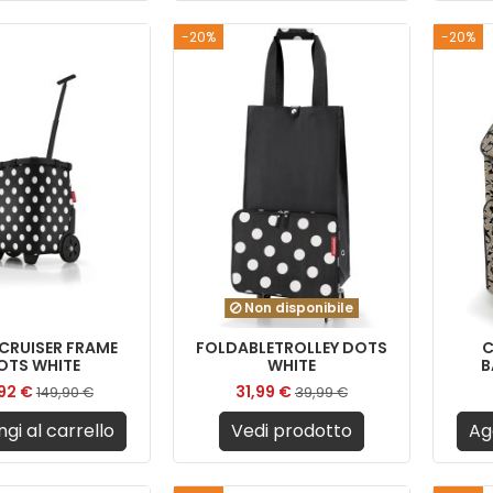
-20%
-20%
Non disponibile
CRUISER FRAME
FOLDABLETROLLEY DOTS
C
OTS WHITE
WHITE
B
,92 €
31,99 €
149,90 €
39,99 €
gi al carrello
Vedi prodotto
Ag