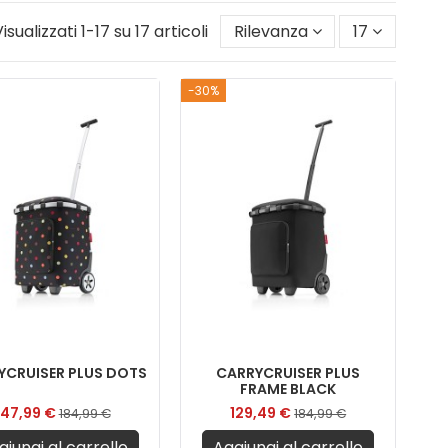
isualizzati 1-17 su 17 articoli
Rilevanza
17
-30%
YCRUISER PLUS DOTS
CARRYCRUISER PLUS
FRAME BLACK
147,99 €
129,49 €
184,99 €
184,99 €
giungi al carrello
Aggiungi al carrello