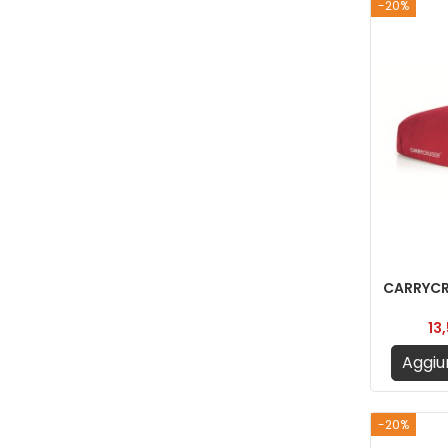
-20%
CARRYCR
13
Aggiun
-20%