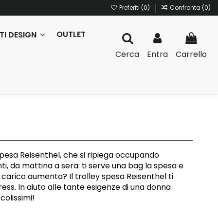
Preferiti (
0
)
Confronta (
0
)
OUTLET
TI DESIGN
Cerca
Entra
Carrello
 spesa Reisenthel, che si ripiega occupando
i, da mattina a sera: ti serve una bag la spesa e
 carico aumenta? Il trolley spesa Reisenthel ti
tress. In aiuto alle tante esigenze di una donna
colissimi!