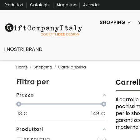
Produttori
Cataloghi
Magazine
Azienda
SHOPPING
I NOSTRI BRAND
Home
Shopping
Carrello spesa
Filtra per
Carrel
Prezzo
Il carrell
pochissimo
per lo sho
13
€
148
€
garantisce
moderna e 
Produttori
REISENTHEL
17