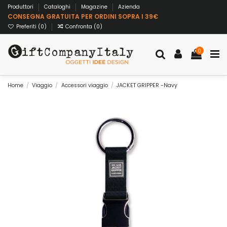
Produttori
Cataloghi
Magazine
Azienda
CONSEGNA GRATUITA PER ORDINI SOPRA I 39€
Preferiti (
0
)
Confronta (
0
)
0
Home
Viaggio
Accessori viaggio
JACKET GRIPPER -Navy